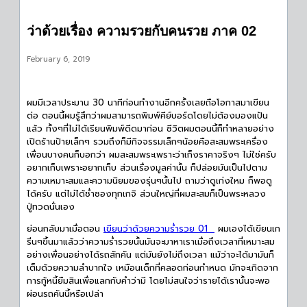
ว่าด้วยเรื่อง ความรวยกับคนรวย ภาค 02
February 6, 2019
ผมมีเวลาประมาน 30 นาทีก่อนทำงานอีกครั้งเลยถือโอกาสมาเขียน
ต่อ ตอนนี้ผมรู้สึกว่าผมสามารถพิมพ์คีย์บอร์ดโดยไม่ต้องมองแป้น
แล้ว ทั้งๆที่ไม่ได้เรียนพิมพ์ดีดมาก่อน ชีวิตผมตอนนี้ก็ทำหลายอย่าง
เปิดร้านป้ายเล็กๆ รวมถึงก็มีกิจจรรมเล็กๆน้อยคือสะสมพระเครื่อง
เพื่อนบางคนก็บอกว่า ผมสะสมพระเพราะว่าเก็งราคาจริงๆ ไม่ใช่ครับ
อยากเก็บเพราะอยากเก็บ ส่วนเรื่องมูลค่านั้น ก็ปล่อยมันเป็นไปตาม
ความเหมาะสมและความนิยมของรุ่นๆนั้นไป ถามว่าดูเก่งใหม ก็พอดู
ได้ครับ แต่ไม่ได้ช่ำชองทุกเกจิ ส่วนใหญ่ที่ผมสะสมก็เป็นพระหลวง
ปู่ทวดนั่นเอง
ย่อนกลับมาเมื่อตอน
เขียนว่าด้วยความร่ำรวย 01
ผมเองได้เขียนเก
ริ่นๆขึ้นมาแล้วว่าความร่ำรวยนั้นมันจะมาหาเราเมื่อถึงเวลาที่เหมาะสม
อย่างเพื่อนอย่างได้รถสักคัน แต่มันยังไม่ถึงเวลา แม้ว่าจะได้มามันก็
เต็มด้วยความลำบากใจ เหมือนเด็กที่คลอดก่อนกำหนด มักจะเกิดจาก
การกู้หนี้ยืมสินเพื่อแลกกับคำว่ามี โดยไม่สนใจว่ารายได้เรานั้นจะพอ
ผ่อนรถคันนี้หรือเปล่า