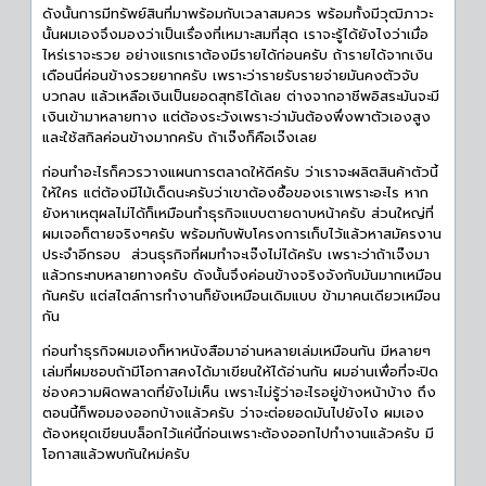
ดังนั้นการมีทรัพย์สินที่มาพร้อมกับเวลาสมควร พร้อมทั้งมีวุฒิภาวะ
นั้นผมเองจึงมองว่าเป็นเรื่องที่เหมาะสมที่สุด เราจะรู้ได้ยังไงว่าเมื่อ
ไหร่เราจะรวย อย่างแรกเราต้องมีรายได้ก่อนครับ ถ้ารายได้จากเงิน
เดือนนี่ค่อนข้างรวยยากครับ เพราะว่ารายรับรายจ่ายมันคงตัวจับ
บวกลบ แล้วเหลือเงินเป็นยอดสุทธิได้เลย ต่างจากอาชีพอิสระมันจะมี
เงินเข้ามาหลายทาง แต่ต้องระวังเพราะว่ามันต้องพึ่งพาตัวเองสูง
และใช้สกิลค่อนข้างมากครับ ถ้าเจ๊งก็คือเจ๊งเลย
ก่อนทำอะไรก็ควรวางแผนการตลาดให้ดีครับ ว่าเราจะผลิตสินค้าตัวนี้
ให้ใคร แต่ต้องมีไม้เด็ดนะครับว่าเขาต้องซื้อของเราเพราะอะไร หาก
ยังหาเหตุผลไม่ได้ก็เหมือนทำธุรกิจแบบตายดาบหน้าครับ ส่วนใหญ่ที่
ผมเจอก็ตายจริงๆครับ พร้อมกับพับโครงการเก็บไว้แล้วหาสมัครงาน
ประจำอีกรอบ ส่วนธุรกิจที่ผมทำจะเจ๊งไม่ได้ครับ เพราะว่าถ้าเจ๊งมา
แล้วกระทบหลายทางครับ ดังนั้นจึงค่อนข้างจริงจังกับมันมากเหมือน
กันครับ แต่สไตล์การทำงานก็ยังเหมือนเดิมแบบ ข้ามาคนเดียวเหมือน
กัน
ก่อนทำธุรกิจผมเองก็หาหนังสือมาอ่านหลายเล่มเหมือนกัน มีหลายๆ
เล่มที่ผมชอบถ้ามีโอกาสคงได้มาเขียนให้ได้อ่านกัน ผมอ่านเพื่อที่จะปิด
ช่องความผิดพลาดที่ยังไม่เห็น เพราะไม่รู้ว่าอะไรอยู่ข้างหน้าบ้าง ถึง
ตอนนี้ก็พอมองออกบ้างแล้วครับ ว่าจะต่อยอดมันไปยังไง ผมเอง
ต้องหยุดเขียนบล็อกไว้แค่นี้ก่อนเพราะต้องออกไปทำงานแล้วครับ มี
โอกาสแล้วพบกันใหม่ครับ