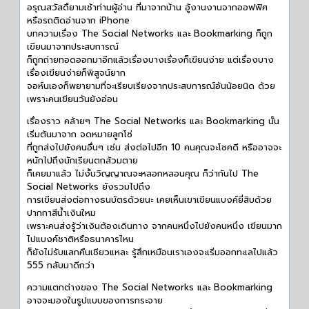
อรุณสวัสดิ์ยามเช้าท่านผู้อ่าน ที่มาจากบ้าน อู้งานงานจากออฟฟิศ
หรือรถติดอ่านจาก iPhone
บทความเรื่อง The Social Networks และ Bookmarking ก็ถูก
เขียนมาจากประสบการณ์
ก็ถูกถ่ายทอดออกมาอีกแล้วเรื่องบางเรื่องก็เขียนง่าย แต่เรื่องบาง
เรื่องเขียนง่ายก็พิสูจน์ยาก
จอห์นเองก็พยายามที่จะเรียบเรียงจากประสบการณ์อันน้อยนิด ด้วย
เพราะคนเขียนวันยังอ่อน
เรื่องราว คล้ายๆ The Social Networks และ Bookmarking นั้น
เริ่มต้นมาจาก จดหมายลูกโซ่
ที่ถูกส่งไปยังคนอื่นๆ เช่น ส่งต่อไปอีก 10 คนคุณจะโชคดี หรืออาจจะ
หนักไปถึงนักเรียนตกส้วมตาย
ก็เคยมาแล้ว ไม่งั้นวิญญาณจะหลอกหลอนคุณ ก็ว่ากันไป The
Social Networks ยังรวมไปถึง
การเขียนส่งต่อทางธนบัตรด้วยนะ เคยเห็นเขาเขียนแบงค์ยี่สิบด้วย
ปากกาสีน้ำเงินใหม
เพราะคนส่งรู้ว่าเงินต้องเดินทาง จากคนหนึ่งไปยังคนหนึ่ง เขียนมาก
ไปแบงค์ชาติหรือธนาคารไหน
ก็ยังไม่รับแลกคืนเชียวแหละ รู้สึกเหมือนเราเองจะเริ่มออกทะเลไปแล้ว
555 กลับมาดีกว่า
ความแตกต่างของ The Social Networks และ Bookmarking
อาจจะมองในรูปแบบของการกระจาย