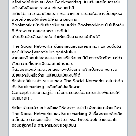
หรือส่งต่อได้ชัดเจน ด้วย Bookmarking นั้นเปรียบเสมือนการคั่น
หน้าหนังสือของเราเอง เช่นชอบหน้านี้
ก็เก็บไว้อ่าน อาจจะด้วยเวลา หรือว่าหรือกำลังสนใจอย่างอื่นอยู่หรือ
จงใจที่จะแบ่งให้เพื่อนได้อ่าน เหมือนการ
Bookmark หน้าเว็บที่เราชื่นชอบ แต่ว่า Bookmarking นั้นไม่ใด้เก็บ
ที่ Browser คอมของเรา แต่ดันไป
เก็บไว้ในเว็บเสียอย่างนั้น ทำให้คนอื่นสามารถเข้าถึงได้
The Social Networks นั้นออกแนวแชร์เสียมากกว่า และมันดิ้นได้
คุณไม่มีทางรู้หรอกว่ามันจะถูกส่งไปไหน
จากคนหนึ่งคนไปสองคนสามคนหรือร้อยคนนี่มันทราฟริกชัดๆ แต่ว่า
ด้วยความที่เราหาเงินออนไลน์ เราเอง
ก็ต้องชัดเจนว่าผลตอบกลับมาจะเปลี่ยนทราฟริกเป็นแบบไหน เช่น
เขียนเอามันหรือว่าจะเปลี่ยนมันเป็นเงินก็ได้
ชื่อเสียงก็มีมาแล้ว รูปแบบของ The Social Networks ดูมันก้ำกึ่ง
กับ Bookmarking เหลือเกินก็มันเกิดจาก
Concept เดียวกันอยู่ที่ว่า เว็บมาสเตอร์นั้นจะแต่งแต้มเพิ่มสีสันให้
มันอย่างไร ..
ขี้เกียจเขียนแล้ว อย่างลืมแชร์เรื่องราวเหล่านี้ เพื่อกลับมาอ่านเรื่อง
The Social Networks และ Bookmarking 2 เรื่องราวเกล็ดเล็ก
เกล็ดน้อย ก่อนจะมาเป็น Twitter หรือ Facebook ว่ามันมีอะไร
ซ่อนอยู่อีกครั้ง ตามอารมณ์ของผู้เขียน