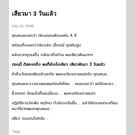
เสียวมา 3 วันแล้ว
July 20, 2008
คุณหมอบอกว่า ต้องถอนฟันจอห์น 4 ซี่
พร้อมทั้งบอกว่าต้องส่ง เอ็กเรย์ ขุดหินปูน
หลังจากขุดเสร็จ กลับมาถึงบ้าน ผมเสียวฟันมากๆ
ตอนนี้ ตีสองครึ่ง ผมก็ยังนั่งเสียว เสียวฟันมา 3 วันแล้ว
ถ้าถึงวันถอนฟันจริงละก้อ ผมคงต้องตายแน่ครับ คุณหมอ…
คุณหมอจะวางยาสลบผมก่อนใช่ใหม … หมอบอกว่า แค่ฉีดยาชา….
ย๊ากกกก ฉีดแล้วก็ถอนนี่อะนะ … ผมคงต้องตายแน่ๆ
ปฏิบัติการจัดฟัน หฤโหด กำลังจะเริ่มขึ้น … อย่าให้กระทบกระเทือน
หมาที่ปากผมละคุณหมอ….
เสียว จนนอนไม่หลับ …
Tags: