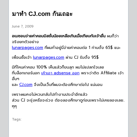
มาทำ CJ.com กันเถอะ
June 7, 2009
อเมซอนจ่ายค่าคอมมิสชั่นน้อยเหลือเกินเมื่อเทียบกับเจ้าอื่น
ผมก็ว่า
จริงยกตัวอย่าง
lunarpages.com
ที่ผมทำอยู่นี่จ่ายค่าคอมต่อ 1 ท่านตั้ง 65$ แนะ
เพื่อนซื้อเจ้า
lunarpages.com
ผ่าน CJ รับตั้ง 95$
มีที่ไหนค่าคอม 100% เห็นแล้วก็ขนลุก ผมไม่แปลกใจเลย
ที่บล็อกเกอร์นอก
เค้าเอา adsense ออก
พราะว่าติด Affiliate เจ้า
อื่นๆ
และ
CJ.com
จึงเป็นเว็บที่ผมจะต้องศึกษาต่อไป แน่นอน
เพราะผมคงไม่หวนกลับไปทำงานประจำอีกแล้ว
ส่วน CJ จะรุ่งหรือจะร่วง ต้องลองศึกษาดูก่อนเพราะไม่เคยลองเลย..
หุหุ
Tags: