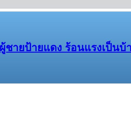
ผู้ชายป้ายแดง ร้อนแรงเป็นบ้