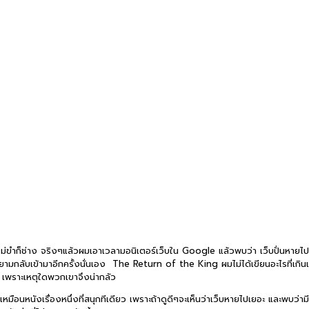
ไม่ขำก็ช่าง จริงๆแล้วผมเอาเวลามอนิเตอร์เว็บใน Google แล้วพบว่า เว็บปั่นห
ายามกลับเข้ามาอีกครั้งนั่นเอง The Return of the King ผมไม่ได้เขียนอะไรที่เกิ
ง เพราะเหตุใดพวกเขาจึงน่ากลัว
็เหมือนหนังเรื่องหนึ่งที่สนุกทีเดียว เพราะถ้าดูดีๆจะเห็นว่าเว็บหายไปเยอะ และพบว