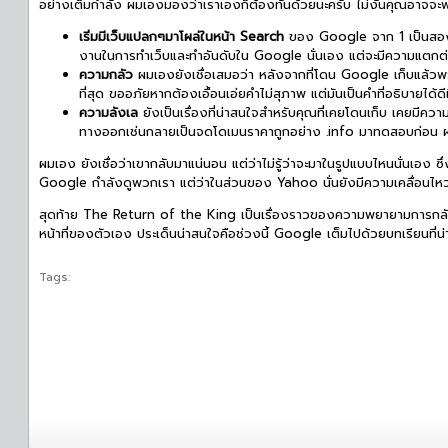
อย่างเต็มกำลัง ผมเองมองว่าเราเองก็ต้องทันด้วยนะครับ ไม่งั้นคุณอาจจะพบกั
เริ่มมีเว็บแปลกๆมาโผล่ในหน้า Search
ของ Google จาก 1 เป็นสอง หรื
งานในการทำเว็บและทำอันดับใน Google นั่นเอง แต่จะมีความแตกต่
ความกลัว
ผมเองยังเชื่อเสมอว่า หลังจากที่โดน Google เก็บแล้วพว
ที่สุด ขออภัยหากต้องเอื้อนเอ่ยคำไม่สุภาพ แต่มันเป็นคำที่อธิบายได้ดีท
ความลังเล
ยังเป็นเรื่องที่น่าสนใจสำหรับคุณที่เคยโดนเก็บ เคยมีคว
ทางออกเช่นกลายเป็นจดโดเมนราคาถูกอย่าง .info มาทดสอบก่อน ผม
ผมเอง ยังเชื่อว่าเขากลับมาแน่นอน แต่ว่าไม่รู้ว่าจะมาในรูปแบบไหนนั่นเอง ซึ
Google กำลังดูพวกเรา แต่ว่าในส่วนของ Yahoo นั่นยังมีความเคลื่อนไหวด
สุดท้าย The Return of the King เป็นเรื่องราวของความพยายามการกลับมาทำ
หน้าที่ของตัวเอง ประเด็นน่าสนใจคือช่วงนี้ Google เต็มไปด้วยบทเรียนที่น
Tags: