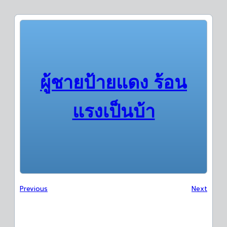
ผู้ชายป้ายแดง ร้อน
แรงเป็นบ้า
Previous
Next