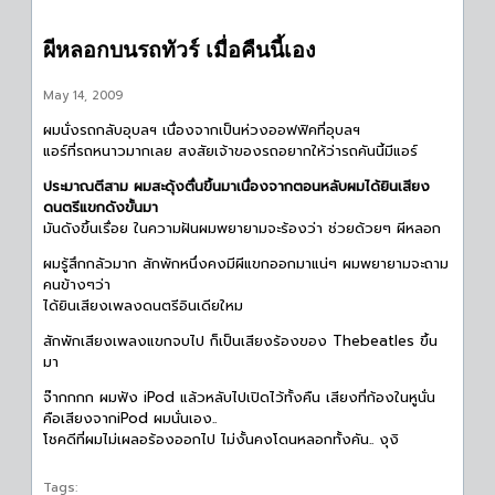
ผีหลอกบนรถทัวร์ เมื่อคืนนี้เอง
May 14, 2009
ผมนั่งรถกลับอุบลฯ เนื่องจากเป็นห่วงออฟฟิคที่อุบลฯ
แอร์ที่รถหนาวมากเลย สงสัยเจ้าของรถอยากให้ว่ารถคันนี้มีแอร์
ประมาณตีสาม ผมสะดุ้งตื่นขึ้นมาเนื่องจากตอนหลับผมได้ยินเสียง
ดนตรีแขกดังขั้นมา
มันดังขึ้นเรื่อย ในความฝันผมพยายามจะร้องว่า ช่วยด้วยๆ ผีหลอก
ผมรู้สึกกลัวมาก สักพักหนึ่งคงมีผีแขกออกมาแน่ๆ ผมพยายามจะถาม
คนข้างๆว่า
ได้ยินเสียงเพลงดนตรีอินเดียใหม
สักพักเสียงเพลงแขกจบไป ก็เป็นเสียงร้องของ Thebeatles ขึ้น
มา
จ๊ากกกก ผมฟัง iPod แล้วหลับไปเปิดไว้ทั้งคืน เสียงที่ก้องในหูนั่น
คือเสียงจากiPod ผมนั่นเอง..
โชคดีที่ผมไม่เผลอร้องออกไป ไม่งั้นคงโดนหลอกทั้งคัน.. งุงิ
Tags: